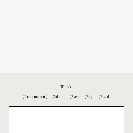
すべて
［Announcement］
［Column］
［Event］
［Blog］
［Brand］