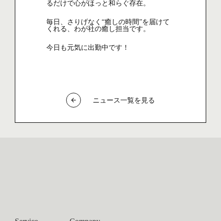
るだけで心がほっと和らぐ存在。
毎日、さりげなく“癒しの時間”を届けて
くれる、わが社の癒し担当です。
今日も元気に出勤中です！
ニュース一覧を見る
arrow_back