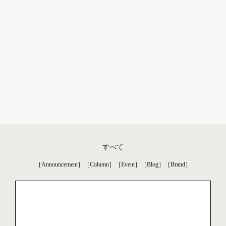
すべて
［Announcement］
［Column］
［Event］
［Blog］
［Brand］