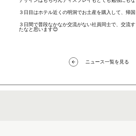
デザインはもちろんディスプレイもとても勉強にもな
３日目はホテル近くの明洞でお土産を購入して、帰国
３日間で普段なかなか交流がない社員同士で、交流す
たなと思います😊
ニュース一覧を見る
arrow_back