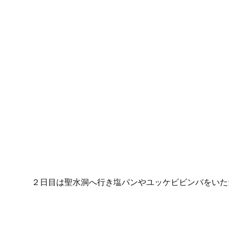
２日目は聖水洞へ行き塩パンやユッケビビンバをいた