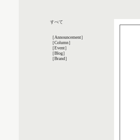
すべて
［Announcement］
［Column］
［Event］
［Blog］
［Brand］