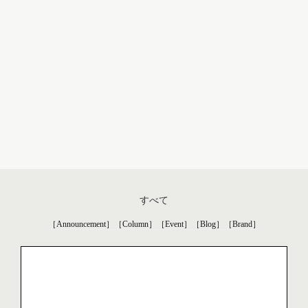
すべて
［Announcement］
［Column］
［Event］
［Blog］
［Brand］