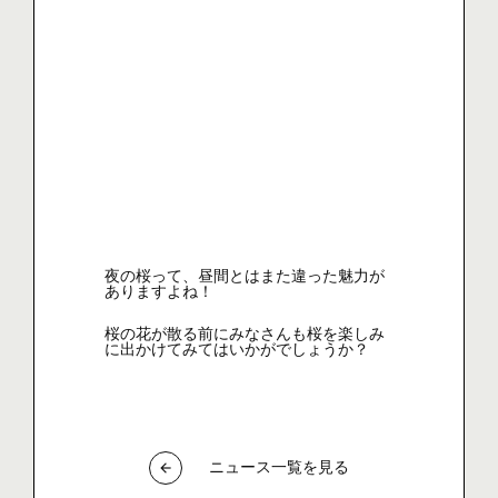
夜の桜って、昼間とはまた違った魅力が
ありますよね！
桜の花が散る前にみなさんも桜を楽しみ
に出かけてみてはいかがでしょうか？
ニュース一覧を見る
arrow_back