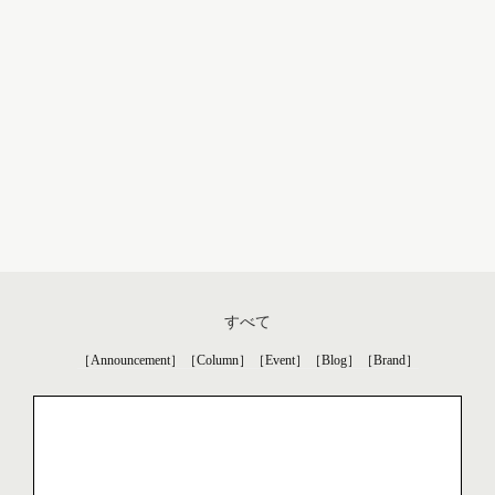
すべて
［Announcement］
［Column］
［Event］
［Blog］
［Brand］