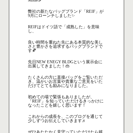
Milde☕
弊社の新たなバッグブランド「REIF」が
9月にローンチしました✨
REIFはドイツ語で「成熟した」を意味
し、
良い時間を重ねた先にある本質的な美し
さと豊かさを追求するバッグブランドで
す🍂
先日NEW ENEGY BLDGという展示会に
出展してきました！👜
たくさんの方に直接バッグをご覧いただ
き、温かいお言葉や貴重なご意見をいた
だけてとても励みになりました。
初めての場で緊張もありましたが、
「REIF」を知っていただけるきっかけに
なったことを嬉しく思います！
これからの成長を、このブログを通じて
少しずつお伝えしていきます♬
ぜひあたたかく見守っていただけたら嬉